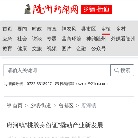
首页
要闻
时政
市直
神农风
县市区
乡镇
乡村
应急
社会
访谈
专题
营商环境
神韵随州
外媒看随州
教育
健康
文旅
视频
图片
金融
公众号
搜索
新闻热线：0722-3318927
投稿邮箱：szrbs@21cn.com
首页
乡镇·街道
曾都区
府河镇
府河镇“桃胶身份证”撬动产业新发展