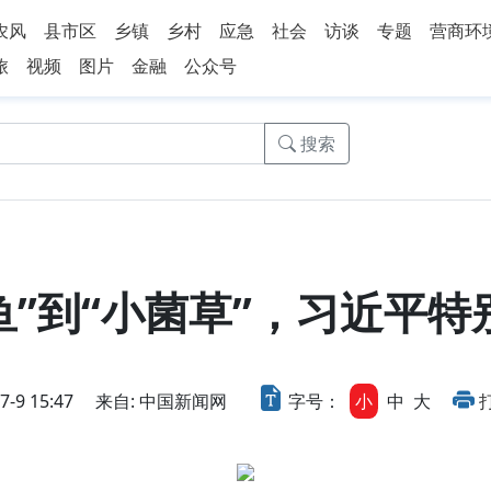
农风
县市区
乡镇
乡村
应急
社会
访谈
专题
营商环
旅
视频
图片
金融
公众号
搜索
鱼”到“小菌草”，习近平
9 15:47
来自: 中国新闻网
字号：
小
中
大