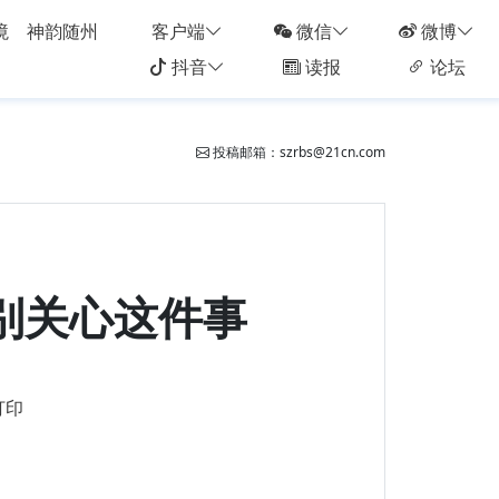
境
神韵随州
客户端
微信
微博
抖音
读报
论坛
投稿邮箱：szrbs@21cn.com
特别关心这件事
打印