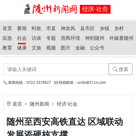
首页
要闻
时政
市直
神农风
县市区
乡镇
乡村
应急
社会
访谈
专题
营商环境
神韵随州
外媒看随州
教育
健康
文旅
视频
图片
金融
公众号
搜索
新闻热线：0722-3318927
投稿邮箱：szrbs@21cn.com
首页
随州新闻
经济·社会
随州至西安高铁直达 区域联动
发展添硬核支撑