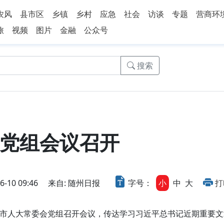
农风
县市区
乡镇
乡村
应急
社会
访谈
专题
营商环
旅
视频
图片
金融
公众号
搜索
党组会议召开
10 09:46
来自: 随州日报
字号：
小
中
大
打
市人大常委会党组召开会议，传达学习习近平总书记近期重要文