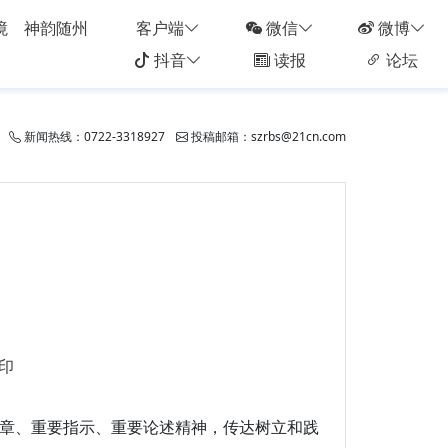
境
神韵随州
客户端
微信
微博
抖音
读报
论坛
新闻热线：0722-3318927
投稿邮箱：szrbs@21cn.com
印
章、重要指示、重要论述精神，传达树立和践