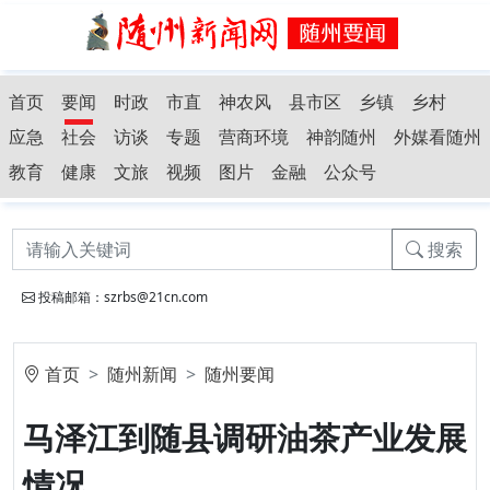
首页
要闻
时政
市直
神农风
县市区
乡镇
乡村
应急
社会
访谈
专题
营商环境
神韵随州
外媒看随州
教育
健康
文旅
视频
图片
金融
公众号
搜索
投稿邮箱：szrbs@21cn.com
首页
随州新闻
随州要闻
马泽江到随县调研油茶产业发展
情况