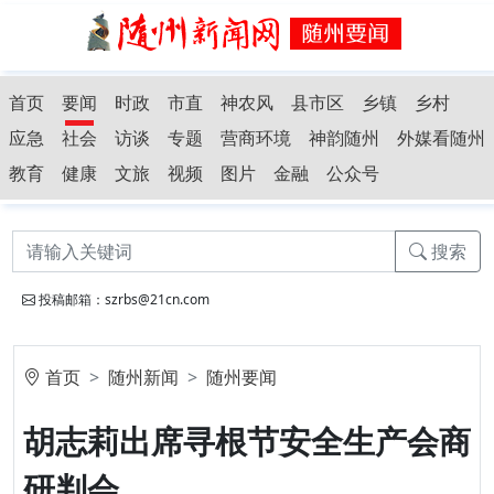
首页
要闻
时政
市直
神农风
县市区
乡镇
乡村
应急
社会
访谈
专题
营商环境
神韵随州
外媒看随州
教育
健康
文旅
视频
图片
金融
公众号
搜索
投稿邮箱：szrbs@21cn.com
首页
随州新闻
随州要闻
胡志莉出席寻根节安全生产会商
研判会