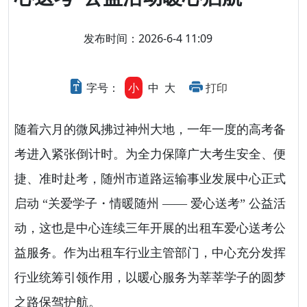
发布时间：2026-6-4 11:09
字号：
小
中
大
打印
随着六月的微风拂过神州大地，一年一度的高考备
考进入紧张倒计时。为全力保障广大考生安全、便
捷、准时赴考，随州市道路运输事业发展中心正式
启动 “关爱学子・情暖随州 —— 爱心送考” 公益活
动，这也是中心连续三年开展的出租车爱心送考公
益服务。作为出租车行业主管部门，中心充分发挥
行业统筹引领作用，以暖心服务为莘莘学子的圆梦
之路保驾护航。