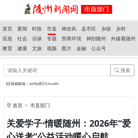
首页
要闻
时政
市直
神农风
县市区
乡镇
乡村
应急
社会
访谈
专题
营商环境
神韵随州
外媒看随州
教育
健康
文旅
视频
图片
金融
公众号
搜索
投稿邮箱：szrbs@21cn.com
首页
市直部门
关爱学子·情暖随州：2026年“爱
心送考”公益活动暖心启航