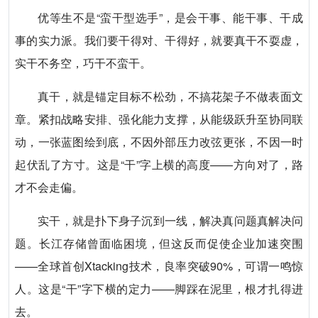
优等生不是“蛮干型选手”，是会干事、能干事、干成
事的实力派。我们要干得对、干得好，就要真干不耍虚，
实干不务空，巧干不蛮干。
真干，就是锚定目标不松劲，不搞花架子不做表面文
章。紧扣战略安排、强化能力支撑，从能级跃升至协同联
动，一张蓝图绘到底，不因外部压力改弦更张，不因一时
起伏乱了方寸。这是“干”字上横的高度——方向对了，路
才不会走偏。
实干，就是扑下身子沉到一线，解决真问题真解决问
题。长江存储曾面临困境，但这反而促使企业加速突围
——全球首创Xtacking技术，良率突破90%，可谓一鸣惊
人。这是“干”字下横的定力——脚踩在泥里，根才扎得进
去。