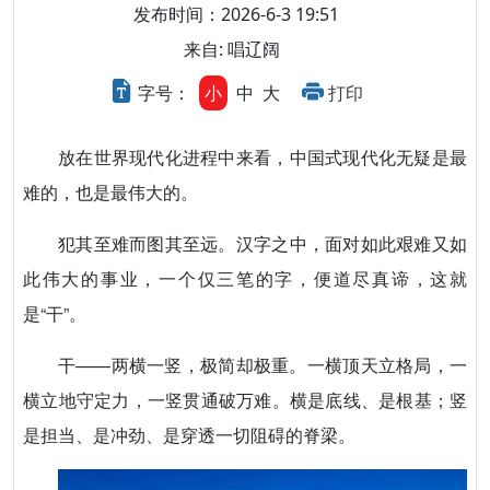
发布时间：2026-6-3 19:51
来自: 唱辽阔
字号：
小
中
大
打印
放在世界现代化进程中来看，中国式现代化无疑是最
难的，也是最伟大的。
犯其至难而图其至远。汉字之中，面对如此艰难又如
此伟大的事业，一个仅三笔的字，便道尽真谛，这就
是“干”。
干——两横一竖，极简却极重。一横顶天立格局，一
横立地守定力，一竖贯通破万难。横是底线、是根基；竖
是担当、是冲劲、是穿透一切阻碍的脊梁。