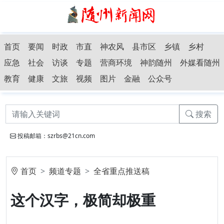
首页
要闻
时政
市直
神农风
县市区
乡镇
乡村
应急
社会
访谈
专题
营商环境
神韵随州
外媒看随州
教育
健康
文旅
视频
图片
金融
公众号
搜索
投稿邮箱：szrbs@21cn.com
首页
频道专题
全省重点推送稿
这个汉字，极简却极重