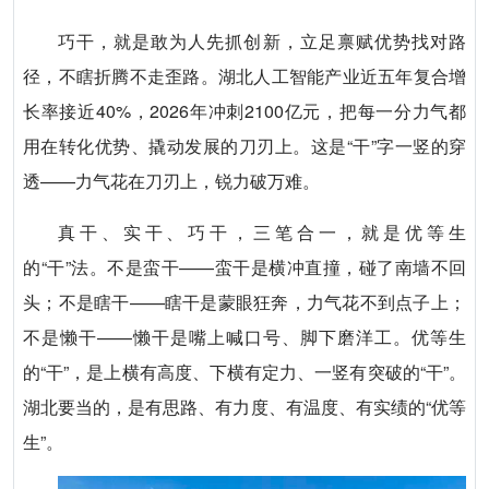
巧干，就是敢为人先抓创新，立足禀赋优势找对路
径，不瞎折腾不走歪路。湖北人工智能产业近五年复合增
长率接近40%，2026年冲刺2100亿元，把每一分力气都
用在转化优势、撬动发展的刀刃上。这是“干”字一竖的穿
透——力气花在刀刃上，锐力破万难。
真干、实干、巧干，三笔合一，就是优等生
的“干”法。不是蛮干——蛮干是横冲直撞，碰了南墙不回
头；不是瞎干——瞎干是蒙眼狂奔，力气花不到点子上；
不是懒干——懒干是嘴上喊口号、脚下磨洋工。优等生
的“干”，是上横有高度、下横有定力、一竖有突破的“干”。
湖北要当的，是有思路、有力度、有温度、有实绩的“优等
生”。