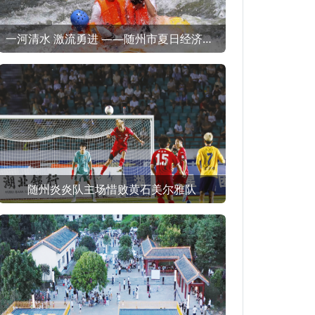
一河清水 激流勇进 ——随州市夏日经济（消费）观察之一
随州炎炎队主场惜败黄石美尔雅队