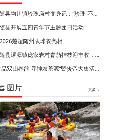
随县均川镇珍珠庙村变身记：“珍珠”不藏尘“甜园”甜到心
随县开展五四青年节主题团日活动
2026楚超随州队球衣亮相
随县澴潭镇庞家岩村青茄挂枝迎丰收，特色产业兴乡村！
“品双山春韵 寻神农茶源”暨炎帝大集活动在草甸子街历史文化街区启幕
图片
更多