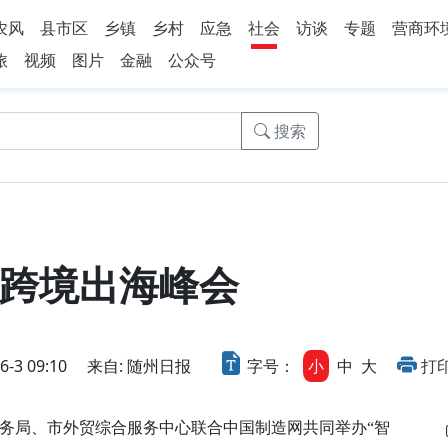
农风
县市区
乡镇
乡村
应急
社会
访谈
专题
营商环
旅
视频
图片
金融
公众号
搜索
跨境出海峰会
3 09:10
来自: 随州日报
字号：
小
中
大
打
局、市外贸综合服务中心联合中国制造网共同举办“智