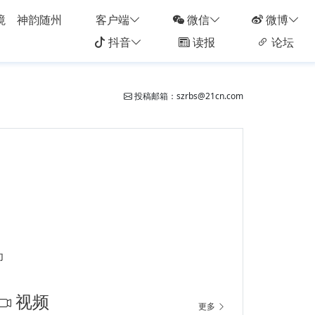
境
神韵随州
客户端
微信
微博
抖音
读报
论坛
投稿邮箱：szrbs@21cn.com
印
视频
更多