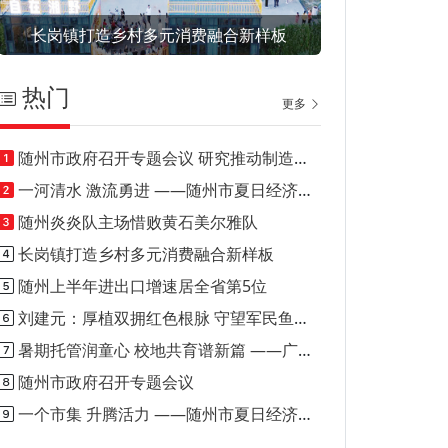
长岗镇打造乡村多元消费融合新样板
热门
更多
随州市政府召开专题会议 研究推动制造业投资和技改投资项目建设
一河清水 激流勇进 ——随州市夏日经济（消费）观察之一
随州炎炎队主场惜败黄石美尔雅队
长岗镇打造乡村多元消费融合新样板
随州上半年进出口增速居全省第5位
刘建元：厚植双拥红色根脉 守望军民鱼水深情
暑期托管润童心 校地共育谱新篇 ——广水市骆店镇打造乡村暑期托管优质样板模式
随州市政府召开专题会议
一个市集 升腾活力 ——随州市夏日经济（消费）观察之二