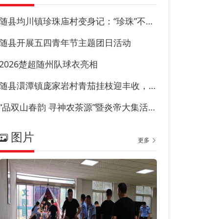
随县均川镇珍珠庙村变身记：“珍珠”不藏尘“甜园”甜到心
随县开展五四青年节主题团日活动
2026楚超随州队球衣亮相
随县澴潭镇庞家岩村青茄挂枝迎丰收，特色产业兴乡村！
“品双山春韵 寻神农茶源”暨炎帝大集活动在草甸子街历史文化街区启幕
图片
更多