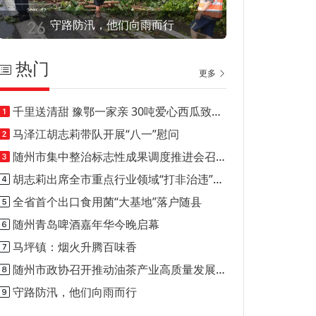
守路防汛，他们向雨而行
热门
更多
千里送清甜 豫鄂一家亲 30吨爱心西瓜致敬随县酷暑一线
马泽江胡志莉带队开展“八一”慰问
随州市集中整治标志性成果调度推进会召开
胡志莉出席全市重点行业领域“打非治违”工作推进会
全省首个出口食用菌“大基地”落户随县
随州青岛啤酒嘉年华今晚启幕
马坪镇：烟火升腾百味香
随州市政协召开推动油茶产业高质量发展专题协商会
守路防汛，他们向雨而行