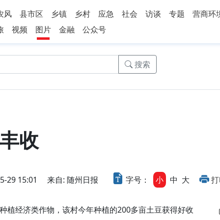
农风
县市区
乡镇
乡村
应急
社会
访谈
专题
营商环
旅
视频
图片
金融
公众号
搜索
丰收
29 15:01
来自: 随州日报
字号：
小
中
大
打
植经济类作物，该村今年种植的200多亩土豆获得好收