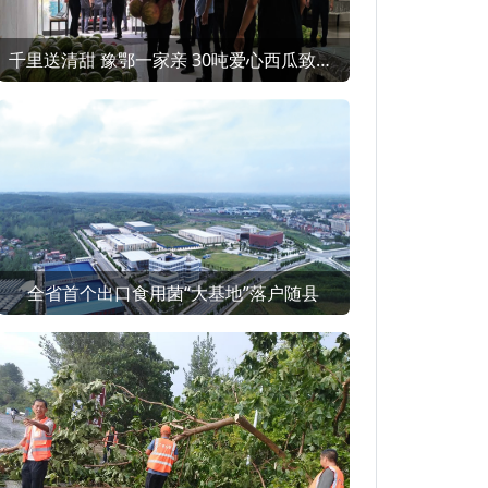
千里送清甜 豫鄂一家亲 30吨爱心西瓜致敬随县酷暑一线
全省首个出口食用菌“大基地”落户随县