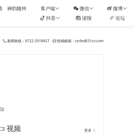
境
神韵随州
客户端
微信
微博
抖音
读报
论坛
新闻热线：0722-3318927
投稿邮箱：szrbs@21cn.com
印
视频
更多