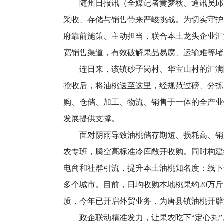
随州日报讯（全媒记者黄梦秋、通讯员邱道
采收、存储与销售带来严峻挑战。为切实守护
府靠前施策、主动担当，联合本土龙头企业汇
宽销售渠道，有效破解果品易腐、运输难等
连日来，该镇砂子岗村、华宝山村的汇满隆
抢收后，将油桃送至这里，经规范过磅、分拣
购、仓储、加工、物流、销售于一体的全产业
发展提供支撑。
面对阴雨导致油桃储存期短、损耗高、销路
农专班，腾空高标准冷库敞开收购。同时构建
电商和社群引流，提升本土油桃知名度；线下
多个城市。目前，日均收购本地桃果约20万斤
质，今年已开启外贸业务，为唐县镇油桃开辟
政企联动精准发力，让果农吃下“定心丸”。华