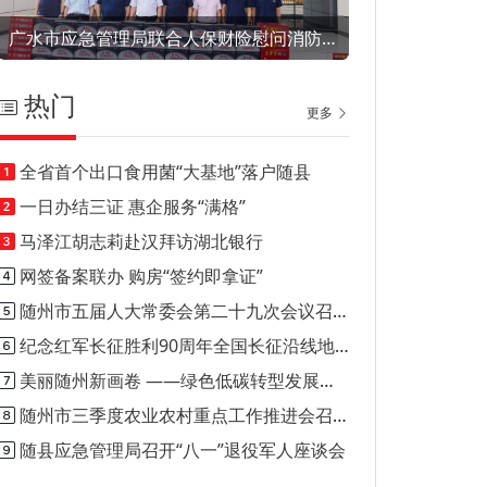
广水市应急管理局联合人保财险慰问消防救援指战员
热门
更多
全省首个出口食用菌“大基地”落户随县
一日办结三证 惠企服务“满格”
马泽江胡志莉赴汉拜访湖北银行
网签备案联办 购房“签约即拿证”
随州市五届人大常委会第二十九次会议召开
纪念红军长征胜利90周年全国长征沿线地市媒体新闻行动正式启动
美丽随州新画卷 ——绿色低碳转型发展的随州实践
随州市三季度农业农村重点工作推进会召开
随县应急管理局召开“八一”退役军人座谈会