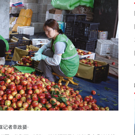
全媒记者章政摄·