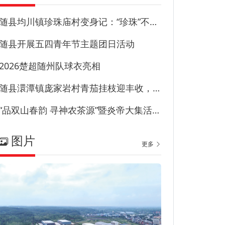
随县均川镇珍珠庙村变身记：“珍珠”不藏尘“甜园”甜到心
随县开展五四青年节主题团日活动
2026楚超随州队球衣亮相
随县澴潭镇庞家岩村青茄挂枝迎丰收，特色产业兴乡村！
“品双山春韵 寻神农茶源”暨炎帝大集活动在草甸子街历史文化街区启幕
图片
更多