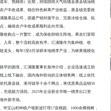
军、熊顾雨）近期，持续阴雨天气给随县唐县镇油桃
农户丰收成果、稳住特色林果产业收益，唐县镇党委政
满隆果品公司，搭建产销对接平台、完善冷链仓储、拓
堵点，确保农户丰收成果顺利走向市场。
收购点一片繁忙，成为保收助销主阵地。果农们冒雨
、入库，整个流程高效有序。汇满隆作为集种植、收
链龙头，每年5至8月深耕本地桃李产业，为林果规模化
窄的困境，汇满隆董事长敖坤介绍，企业迅速成立助
线上线下融合、国内海外联动的立体销售网：线上依托
依托唐县镇、淅河镇等十余个网点，将优质果品远销50
，兜底能力强劲。2025年企业获全市唯一桃李出口资
海外新市场。
宝山村种植户项新波打理17亩桃园、1000余棵桃树，