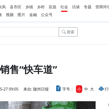
农风
县市区
乡镇
乡村
应急
社会
访谈
专题
营商环
旅
视频
图片
金融
公众号
搜索
销售“快车道”
27 09:05
来自: 随州日报
字号：
小
中
大
打