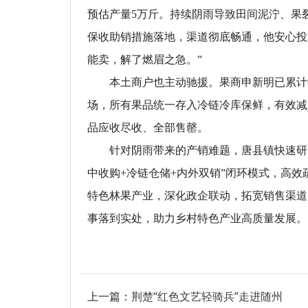
预估产量5万斤。持续阴雨导致田间泥泞、果
保收助销措施落地，渠道彻底畅通，他安心投
能卖，解了燃眉之急。”
本土商户也主动驰援。果商申新明已累计收
场，所有果品统一存入冷链冷库保鲜，有效减
品应收尽收、全部售罄。
针对阴雨带来的产销难题，唐县镇快速研判
中收购+冷链仓储+内外双销”闭环模式，高
特色林果产业，深化政企联动，拓宽销售渠道
事落到实处，助力乡村特色产业高质量发展。
上一篇：
荆楚“红色文艺轻骑兵”走进随州