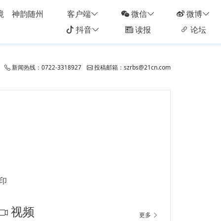
境
神韵随州
客户端
微信
微博
抖音
读报
论坛
新闻热线：0722-3318927
投稿邮箱：szrbs@21cn.com
印
视频
更多