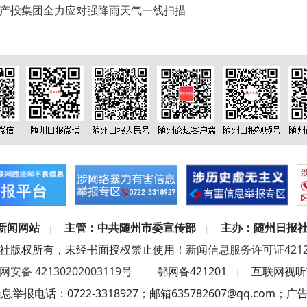
州产投集团全力应对强降雨天气一线扫描
新闻网站
主管：中共随州市委宣传部
主办：随州日报
|
|
社版权所有，未经书面授权禁止使用！
新闻信息服务许可证42120
安备 42130202003119号
鄂网备421201
互联网视听节
|
|
信息
举报电话：0722-3318927
；
邮箱635782607@qq.com
；
广告