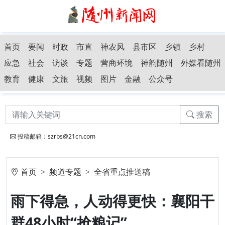
首页
要闻
时政
市直
神农风
县市区
乡镇
乡村
应急
社会
访谈
专题
营商环境
神韵随州
外媒看随州
教育
健康
文旅
视频
图片
金融
公众号
搜索
投稿邮箱：szrbs@21cn.com
首页
频道专题
全省重点推送稿
雨下得急，人动得更快：襄阳干
群48小时“抢粮记”