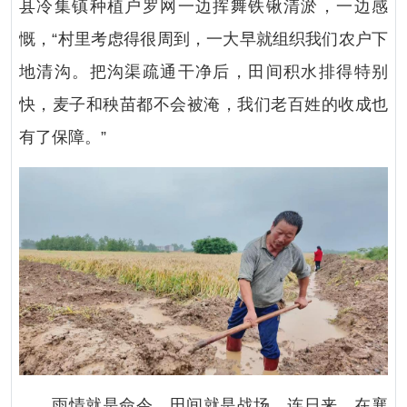
县冷集镇种植户罗网一边挥舞铁锹清淤，一边感
慨，“村里考虑得很周到，一大早就组织我们农户下
地清沟。把沟渠疏通干净后，田间积水排得特别
快，麦子和秧苗都不会被淹，我们老百姓的收成也
有了保障。”
雨情就是命令，田间就是战场。连日来，在襄