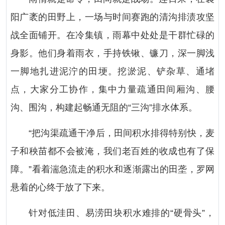
阳广袤的田野上，一场与时间赛跑的清沟排渍攻坚
战全面铺开。在冷集镇，雨幕中处处是干群忙碌的
身影。他们身着雨衣，手持铁锹、镰刀，深一脚浅
一脚地扎进泥泞的田埂。挖淤泥、铲杂草、通堵
点，大家分工协作，集中力量疏通田间厢沟、腰
沟、围沟，构建起畅通无阻的“三沟”排水体系。
“把沟渠疏通干净后，田间积水排得特别快，麦
子和秧苗都不会被淹，我们老百姓的收成也有了保
障。”看着湍急流走的积水和逐渐露出的田垄，罗网
悬着的心终于放了下来。
针对低洼田、易涝田块积水难排的“硬骨头”，