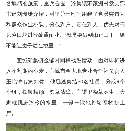
各地精准施策，重兵合围。冷集镇宋家洲村党支部
书记刘珊珊介绍，村里第一时间组建了党员突击队
和群众作业小队，分包到户、责任到人，优先对高
风险田块进行疏通作业。“就是要做到雨止田干，绝
不能让麦子烂在地里！”
宜城郑集镇金铺村同样战鼓擂动。面对即将进
入收割期的小麦，宜城市金大地专业合作社负责人
王艳涛心急如焚。他迅速集结30名社员，分成6个
小组，挥锹舞锄、劈草清障。主渠里杂草丛生，大
家就跳进冰冷的水里，一锹一锹地将堵塞物捞上
岸。