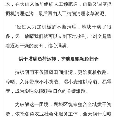
术，在大雨来临前组织人工预疏通，雨后又调度挖
掘机清理边沟，最后再由人工精细清理杂草淤泥。
“经过人力加机械的不断清理，地块干爽了很
多，天一放晴我们就可以立刻下地收割。”刘文超望
着逐渐干燥的麦田，信心满满。
烘干塔满负荷运转，护航夏粮颗粒归仓
持续阴雨不仅阻碍田间排涝，更给夏粮收割、
晾晒、入库带来不小挑战。湿小麦难以晾晒、易霉
变，成为影响夏粮颗粒归仓的关键难题。
为破解这一困境，襄城区统筹整合全域烘干资
源，依托各类农业社会化服务主体，全天候开启粮