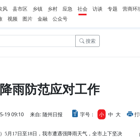
农风
县市区
乡镇
乡村
应急
社会
访谈
专题
营商环
旅
视频
图片
金融
公众号
搜索
降雨防范应对工作
19 09:10
来自: 随州日报
字号：
小
中
大
打
月17日至18日，我市遭遇强降雨天气，全市上下坚决