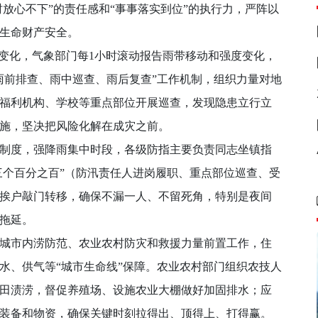
时放心不下”的责任感和“事事落实到位”的执行力，严阵以
生命财产安全。
变化，气象部门每1小时滚动报告雨带移动和强度变化，
雨前排查、雨中巡查、雨后复查”工作机制，组织力量对地
福利机构、学校等重点部位开展巡查，发现隐患立行立
施，坚决把风险化解在成灾之前。
制度，强降雨集中时段，各级防指主要负责同志坐镇指
三个百分之百”（防汛责任人进岗履职、重点部位巡查、受
挨户敲门转移，确保不漏一人、不留死角，特别是夜间
拖延。
市内涝防范、农业农村防灾和救援力量前置工作，住
水、供气等“城市生命线”保障。农业农村部门组织农技人
田渍涝，督促养殖场、设施农业大棚做好加固排水；应
装备和物资，确保关键时刻拉得出、顶得上、打得赢。