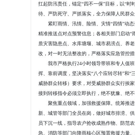
扛起防汛责任，锚定“四不一保”目标，以“时
待、严防死守、严抓落实，全力保障人民群众
紧盯雨情、汛情、险情、灾情“四情”动态
精准推送点对点预警信息；各相关部门启动“
质灾害隐患点、水库塘堰、城市易涝点、养老
改，对一时无法整改的，严格落实应急管控措
我市严格执行24小时领导带班和专人值班
挥、靠前调度，坚决落实“八个应转尽转”和“
威胁群众转移）要求，对受威胁群众实行挨家
接到转移指令必须立即执行，绝不犹豫、绝不
聚焦重点领域，加强救援保障。统筹推进城
新、城管等部门全员在岗，做好城市排涝、供
员下沉一线，指导农户抢收成熟作物、防范农
急、消防等部门向降雨核心区预置救援力量、