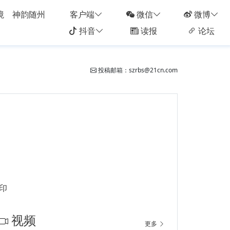
境
神韵随州
客户端
微信
微博
抖音
读报
论坛
投稿邮箱：szrbs@21cn.com
印
视频
更多