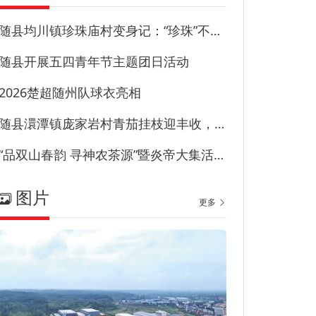
随县均川镇珍珠庙村变身记：“珍珠”不藏尘“甜园”甜到心
随县开展五四青年节主题团日活动
2026楚超随州队球衣亮相
随县澴潭镇庞家岩村青茄挂枝迎丰收，特色产业兴乡村！
“品双山春韵 寻神农茶源”暨炎帝大集活动在草甸子街历史文化街区启幕
图片
更多