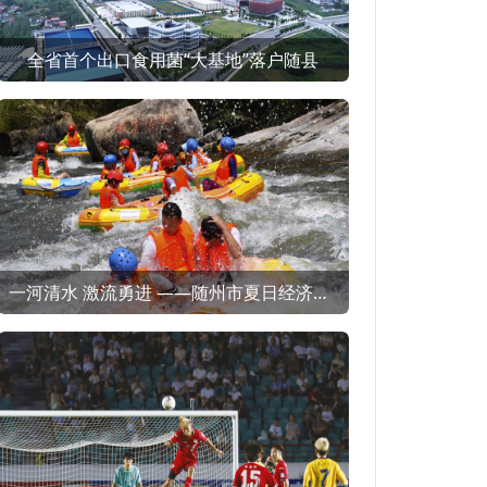
全省首个出口食用菌“大基地”落户随县
一河清水 激流勇进 ——随州市夏日经济（消费）观察之一