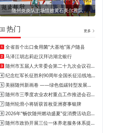
随州炎炎队主场惜败黄石美尔雅队
热门
更多
全省首个出口食用菌“大基地”落户随县
马泽江胡志莉赴汉拜访湖北银行
随州市五届人大常委会第二十九次会议召开
纪念红军长征胜利90周年全国长征沿线地市媒体新闻行动正式启动
美丽随州新画卷 ——绿色低碳转型发展的随州实践
随州市三季度农业农村重点工作推进会召开
随州轮滑小将斩获首枚亚洲赛事银牌
2026年“畅饮随州燃动盛夏”促消费活动启动
随州市政协开展三位一体养老服务体系提案落实情况调研