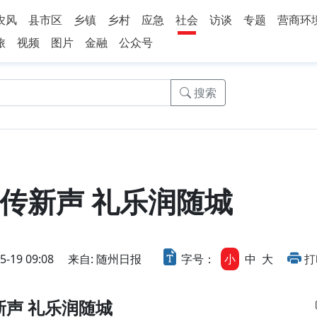
农风
县市区
乡镇
乡村
应急
社会
访谈
专题
营商环
旅
视频
图片
金融
公众号
搜索
传新声 礼乐润随城
19 09:08
来自: 随州日报
字号：
小
中
大
打
新声 礼乐润随城