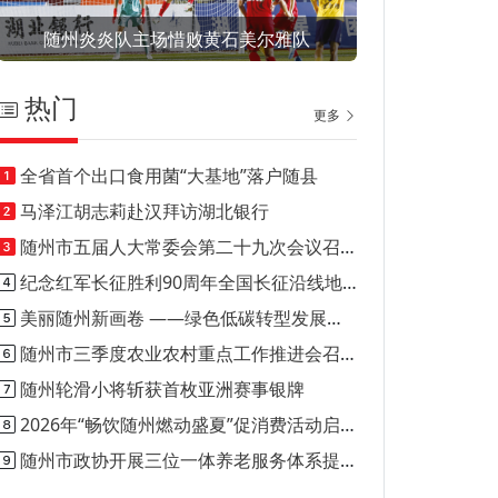
随州炎炎队主场惜败黄石美尔雅队
热门
更多
全省首个出口食用菌“大基地”落户随县
马泽江胡志莉赴汉拜访湖北银行
随州市五届人大常委会第二十九次会议召开
纪念红军长征胜利90周年全国长征沿线地市媒体新闻行动正式启动
美丽随州新画卷 ——绿色低碳转型发展的随州实践
随州市三季度农业农村重点工作推进会召开
随州轮滑小将斩获首枚亚洲赛事银牌
2026年“畅饮随州燃动盛夏”促消费活动启动
随州市政协开展三位一体养老服务体系提案落实情况调研