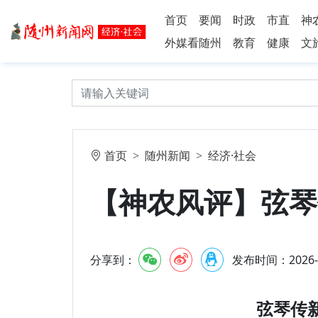
首页
要闻
时政
市直
神
外媒看随州
教育
健康
文
首页
随州新闻
经济·社会
【神农风评】弦琴
分享到：
发布时间：2026-5-
弦琴传