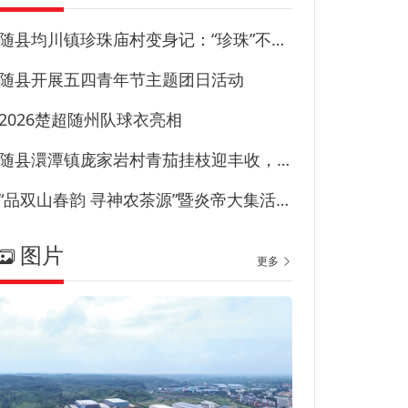
随县均川镇珍珠庙村变身记：“珍珠”不藏尘“甜园”甜到心
随县开展五四青年节主题团日活动
2026楚超随州队球衣亮相
随县澴潭镇庞家岩村青茄挂枝迎丰收，特色产业兴乡村！
“品双山春韵 寻神农茶源”暨炎帝大集活动在草甸子街历史文化街区启幕
图片
更多