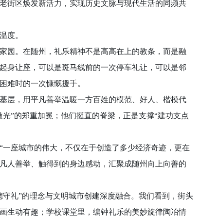
老街区焕发新活力，实现历史文脉与现代生活的同频共
温度。
园。在随州，礼乐精神不是高高在上的教条，而是融
起身让座，可以是斑马线前的一次停车礼让，可以是邻
困难时的一次慷慨援手。
基层，用平凡善举温暖一方百姓的模范、好人、楷模代
微光”的郑重加冕；他们挺直的脊梁，正是支撑“建功支点
一座城市的伟大，不仅在于创造了多少经济奇迹，更在
凡人善举、触得到的身边感动，汇聚成随州向上向善的
守礼”的理念与文明城市创建深度融合。我们看到，街头
画生动有趣；学校课堂里，编钟礼乐的美妙旋律陶冶情