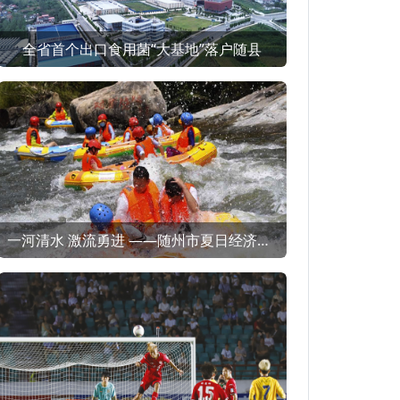
全省首个出口食用菌“大基地”落户随县
一河清水 激流勇进 ——随州市夏日经济（消费）观察之一