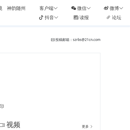
境
神韵随州
客户端
微信
微博
抖音
读报
论坛
投稿邮箱：szrbs@21cn.com
印
视频
更多