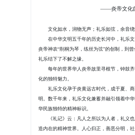
——炎帝文化
文化如水，润物无声；礼乐如弦，余音绕
在中华文明五千年的历史长河中，礼乐文化
炎帝神农“削桐为琴，练丝为弦”的创制，到曾
礼乐结下了不解之缘。
每年的世界华人炎帝故里寻根节，钟鼓齐鸣
化的独特魅力。
礼乐文化孕于炎黄远古时代，成于夏、商、
明。数千年来，礼乐文化兼蓄并融引领着中华
华民族独特的精神标识。
《礼记》云：凡人之所以为人者，礼义也。礼
造内在的精神世界。人心归正，善恶分明，社