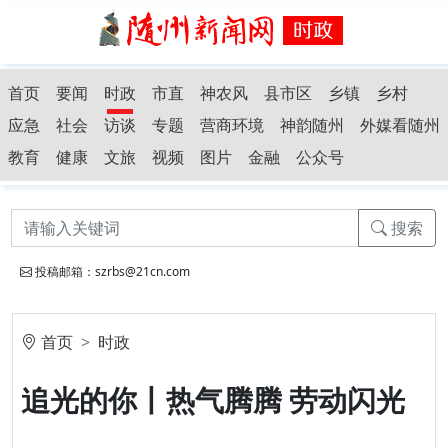
首页
要闻
时政
市直
神农风
县市区
乡镇
乡村
应急
社会
访谈
专题
营商环境
神韵随州
外媒看随州
教育
健康
文旅
视频
图片
金融
公众号
搜索
投稿邮箱：szrbs@21cn.com
首页
时政
追光的你丨热气腾腾 劳动闪光