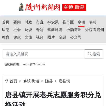
首页
要闻
时政
市直
神农风
县市区
乡镇
乡村
应急
社会
访谈
专题
营商环境
神韵随州
外媒看随州
教育
健康
文旅
视频
图片
金融
公众号
搜索
投稿邮箱：szrbs@21cn.com
首页
乡镇·街道
随县
唐县镇
唐县镇开展老兵志愿服务积分兑
换活动