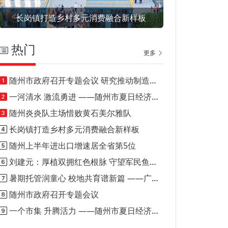
长岗镇打造乡村多元消费融合新样板
热门
更多
随州市政府召开专题会议 研究推动制造业投资和技改投资项目建设
一河清水 激流勇进 ——随州市夏日经济（消费）观察之一
随州炎炎队主场惜败黄石美尔雅队
长岗镇打造乡村多元消费融合新样板
随州上半年进出口增速居全省第5位
刘建元：厚植双拥红色根脉 守望军民鱼水深情
暑期托管润童心 校地共育谱新篇 ——广水市骆店镇打造乡村暑期托管优质样板模式
随州市政府召开专题会议
一个市集 升腾活力 ——随州市夏日经济（消费）观察之二