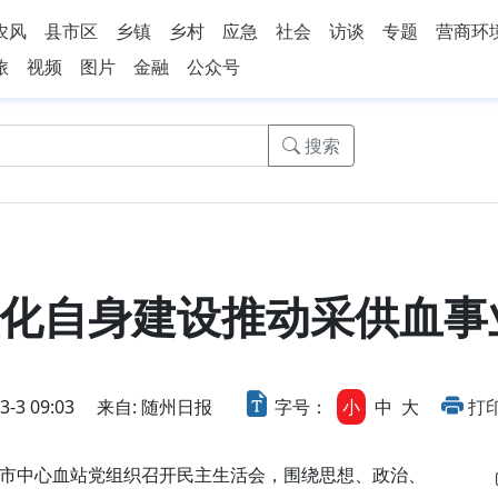
农风
县市区
乡镇
乡村
应急
社会
访谈
专题
营商环
旅
视频
图片
金融
公众号
搜索
化自身建设推动采供血事
3 09:03
来自: 随州日报
字号：
小
中
大
打
中心血站党组织召开民主生活会，围绕思想、政治、