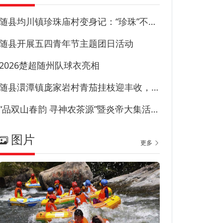
随县均川镇珍珠庙村变身记：“珍珠”不藏尘“甜园”甜到心
随县开展五四青年节主题团日活动
2026楚超随州队球衣亮相
随县澴潭镇庞家岩村青茄挂枝迎丰收，特色产业兴乡村！
“品双山春韵 寻神农茶源”暨炎帝大集活动在草甸子街历史文化街区启幕
图片
更多