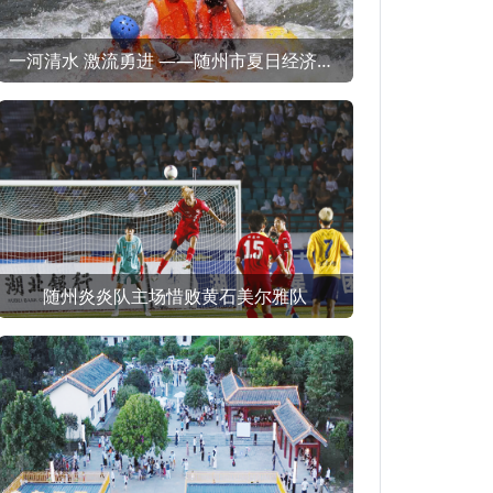
一河清水 激流勇进 ——随州市夏日经济（消费）观察之一
随州炎炎队主场惜败黄石美尔雅队