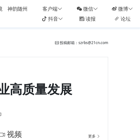
境
神韵随州
客户端
微信
微博
抖音
读报
论坛
投稿邮箱：szrbs@21cn.com
业高质量发展
印
视频
更多