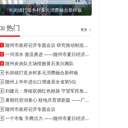
长岗镇打造乡村多元消费融合新样板
热门
更多
随州市政府召开专题会议 研究推动制造业投资和技改投资项目建设
一河清水 激流勇进 ——随州市夏日经济（消费）观察之一
随州炎炎队主场惜败黄石美尔雅队
长岗镇打造乡村多元消费融合新样板
随州上半年进出口增速居全省第5位
刘建元：厚植双拥红色根脉 守望军民鱼水深情
暑期托管润童心 校地共育谱新篇 ——广水市骆店镇打造乡村暑期托管优质样板模式
随州市政府召开专题会议
一个市集 升腾活力 ——随州市夏日经济（消费）观察之二