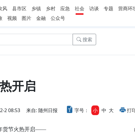
农风
县市区
乡镇
乡村
应急
社会
访谈
专题
营商环
旅
视频
图片
金融
公众号
搜索
热开启
2 08:53
来自: 随州日报
字号：
小
中
大
打
年货节火热开启——