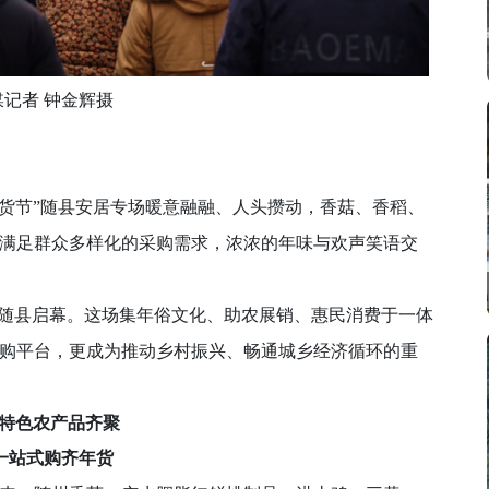
媒记者 钟金辉摄
货节”随县安居专场暖意融融、人头攒动，香菇、香稻、
满足群众多样化的采购需求，浓浓的年味与欢声笑语交
随县启幕。这场集年俗文化、助农展销、惠民消费于一体
购平台，更成为推动乡村振兴、畅通城乡经济循环的重
色农产品齐聚
站式购齐年货