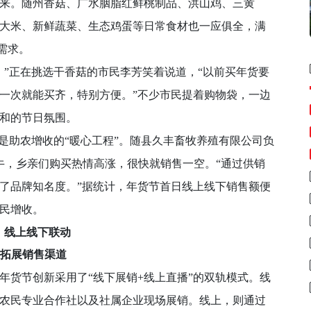
。随州香菇、广水胭脂红鲜桃制品、洪山鸡、三黄
大米、新鲜蔬菜、生态鸡蛋等日常食材也一应俱全，满
需求。
”正在挑选干香菇的市民李芳笑着说道，“以前买年货要
一次就能买齐，特别方便。”不少市民提着购物袋，一边
和的节日氛围。
助农增收的“暖心工程”。随县久丰畜牧养殖有限公司负
牛，乡亲们购买热情高涨，很快就销售一空。“通过供销
了品牌知名度。”据统计，年货节首日线上线下销售额便
农民增收。
上线下联动
展销售渠道
货节创新采用了“线下展销+线上直播”的双轨模式。线
、农民专业合作社以及社属企业现场展销。线上，则通过