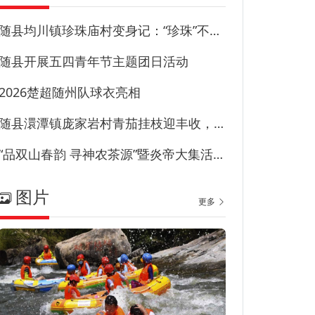
随县均川镇珍珠庙村变身记：“珍珠”不藏尘“甜园”甜到心
随县开展五四青年节主题团日活动
2026楚超随州队球衣亮相
随县澴潭镇庞家岩村青茄挂枝迎丰收，特色产业兴乡村！
“品双山春韵 寻神农茶源”暨炎帝大集活动在草甸子街历史文化街区启幕
图片
更多