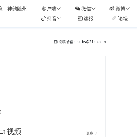
境
神韵随州
客户端
微信
微博
抖音
读报
论坛
投稿邮箱：szrbs@21cn.com
印
视频
更多