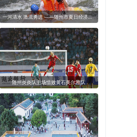
一河清水 激流勇进 ——随州市夏日经济（消费）观察之一
随州炎炎队主场惜败黄石美尔雅队