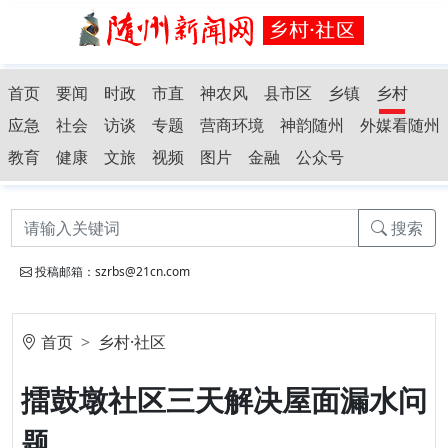
首页
要闻
时政
市直
神农风
县市区
乡镇
乡村
应急
社会
访谈
专题
营商环境
神韵随州
外媒看随州
教育
健康
文旅
视频
图片
金融
公众号
搜索
投稿邮箱：szrbs@21cn.com
首页
乡村·社区
擂鼓墩社区三天解决屋面漏水问
题