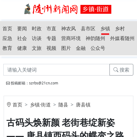
首页
要闻
时政
市直
神农风
县市区
乡镇
乡村
应急
社会
访谈
专题
营商环境
神韵随州
外媒看随州
教育
健康
文旅
视频
图片
金融
公众号
搜索
投稿邮箱：szrbs@21cn.com
首页
乡镇·街道
随县
唐县镇
古码头焕新颜 老街巷绽新姿
—— 唐县镇西码头的蝶变之路