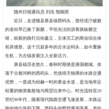
随州日报通讯员 刘浩 熊顾雨
近日，走进随县唐县镇西码头，曾经泥泞破败
的老街早已换了新颜，平坦光洁的沥青路纵横交
错，崭新的路灯沿街矗立，主体完工的商业综合体
初具雏形。这个沉寂多年的古水运码头，如今重焕
生机，为古镇发展注入全新活力。
唐县镇历史悠久，春秋时期便是唐国都城。坐
落于古都河畔的西码头，凭借得天独厚的水路交通
优势，一度成为烜赫一时的黄金水道，是当地举足
轻重的物资集散地与商贸往来中心。时光流转至20
世纪90年代，随着现代陆路交通飞速发展，水路运
输的地位急剧下降，西码头的辉煌逐渐落幕，老街