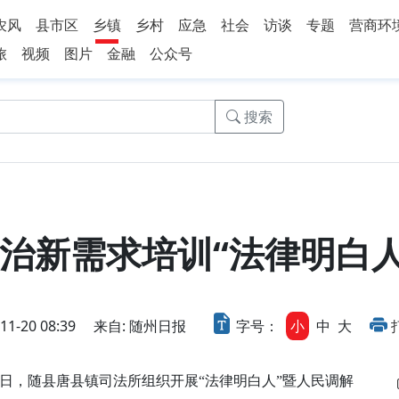
农风
县市区
乡镇
乡村
应急
社会
访谈
专题
营商环
旅
视频
图片
金融
公众号
搜索
治新需求培训“法律明白人
-20 08:39
来自: 随州日报
字号：
小
中
大
，随县唐县镇司法所组织开展“法律明白人”暨人民调解