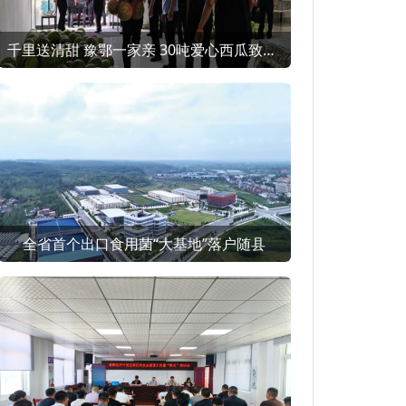
千里送清甜 豫鄂一家亲 30吨爱心西瓜致敬随县酷暑一线
全省首个出口食用菌“大基地”落户随县