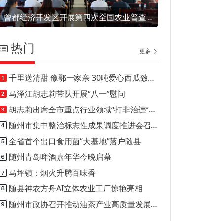
曾都经济开发区开展第四次全国农业普查专题培训
热门
更多
千里送清甜 豫鄂一家亲 30吨爱心西瓜致敬随县酷暑一线
马泽江胡志莉带队开展“八一”慰问
胡志莉出席全市重点行业领域“打非治违”工作推进会
随州市集中整治标志性成果调度推进会召开
全省首个出口食用菌“大基地”落户随县
随州青岛啤酒嘉年华今晚启幕
马坪镇：烟火升腾百味香
随县神农方舟AI立体农业工厂惊艳亮相
随州市政协召开推动油茶产业高质量发展专题协商会