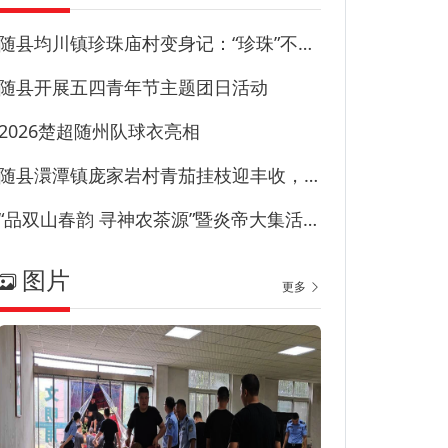
随县均川镇珍珠庙村变身记：“珍珠”不藏尘“甜园”甜到心
随县开展五四青年节主题团日活动
2026楚超随州队球衣亮相
随县澴潭镇庞家岩村青茄挂枝迎丰收，特色产业兴乡村！
“品双山春韵 寻神农茶源”暨炎帝大集活动在草甸子街历史文化街区启幕
图片
更多