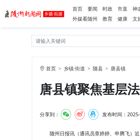
首页
要闻
时政
市直
神
外媒看随州
教育
健康
文
首页
乡镇·街道
随县
唐县镇
唐县镇聚焦基层法
分享到：
发布时间：2025-11
随州日报讯（通讯员章婷婷、申腾飞）近日