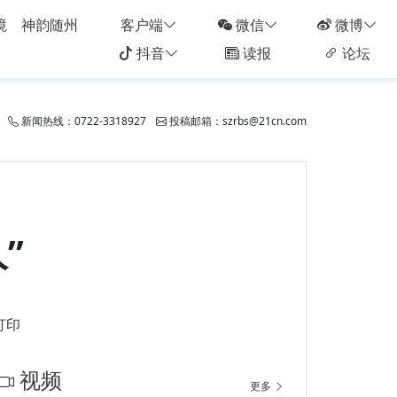
境
神韵随州
客户端
微信
微博
抖音
读报
论坛
新闻热线：0722-3318927
投稿邮箱：szrbs@21cn.com
”
打印
视频
更多