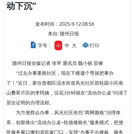
动下沉”
发布时间：2025-9-12 08:56
来自: 随州日报
字号：
小
中
大
打印
随州日报全媒记者 张琴 通讯员 魏小丽 邵睿
“过去办事要跑社区，现在下楼遛个弯就把事办
了！”近日，家住曾都区涢水街道风光社区碧桂园小区南
山叠翠片区的李阿姨，仅花3分钟就在“流动办公桌”问清了
居住证明的办理流程。
为方便群众办事，风光社区依托“两网微格”治理体
系，创新推出“流动办公桌+轮值楼栋长”服务模式，把便
民服务窗口搬到居民家门口，实现“办事不出楼栋、服务