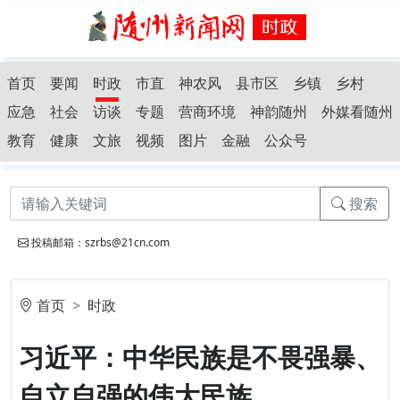
首页
要闻
时政
市直
神农风
县市区
乡镇
乡村
应急
社会
访谈
专题
营商环境
神韵随州
外媒看随州
教育
健康
文旅
视频
图片
金融
公众号
搜索
投稿邮箱：szrbs@21cn.com
首页
时政
习近平：中华民族是不畏强暴、
自立自强的伟大民族