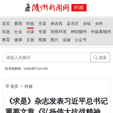
首页
要闻
时政
市直
神农风
县市区
乡镇
乡村
应急
社会
访谈
专题
营商环境
神韵随州
外媒看随州
教育
健康
文旅
视频
图片
金融
公众号
搜索
投稿邮箱：szrbs@21cn.com
首页
时政
《求是》杂志发表习近平总书记
重要文章《弘扬伟大抗战精神，