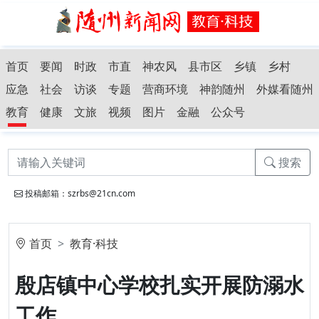
首页
要闻
时政
市直
神农风
县市区
乡镇
乡村
应急
社会
访谈
专题
营商环境
神韵随州
外媒看随州
教育
健康
文旅
视频
图片
金融
公众号
搜索
投稿邮箱：szrbs@21cn.com
首页
教育·科技
殷店镇中心学校扎实开展防溺水
工作