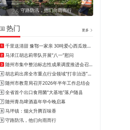
守路防汛，他们向雨而行
热门
更多
千里送清甜 豫鄂一家亲 30吨爱心西瓜致敬随县酷暑一线
马泽江胡志莉带队开展“八一”慰问
随州市集中整治标志性成果调度推进会召开
胡志莉出席全市重点行业领域“打非治违”工作推进会
随州市教育局召开2026年半年工作总结会
全省首个出口食用菌“大基地”落户随县
随州青岛啤酒嘉年华今晚启幕
马坪镇：烟火升腾百味香
守路防汛，他们向雨而行