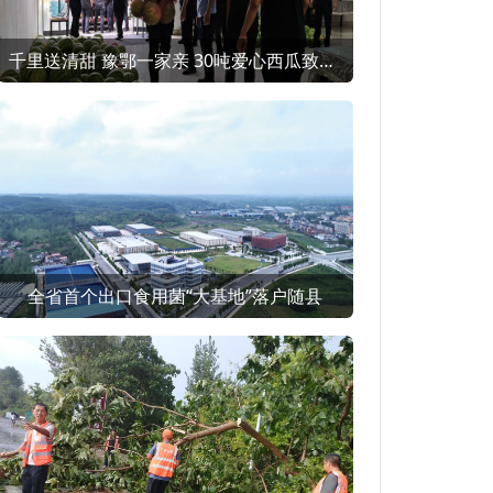
千里送清甜 豫鄂一家亲 30吨爱心西瓜致敬随县酷暑一线
全省首个出口食用菌“大基地”落户随县