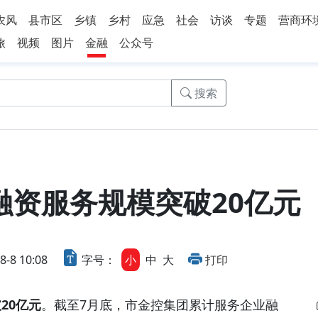
农风
县市区
乡镇
乡村
应急
社会
访谈
专题
营商环
旅
视频
图片
金融
公众号
搜索
融资服务规模突破20亿元
8 10:08
字号：
小
中
大
打印
20亿元
。截至7月底，市金控集团累计服务企业融