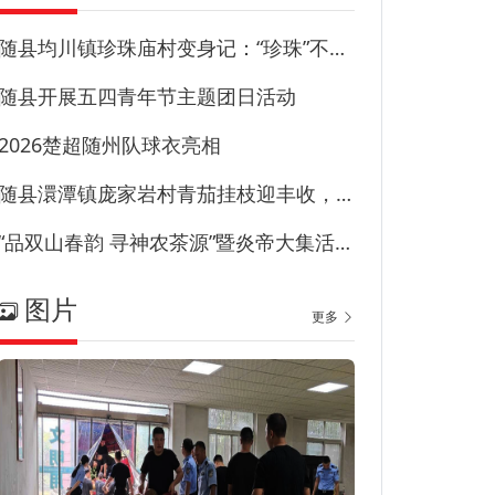
随县均川镇珍珠庙村变身记：“珍珠”不藏尘“甜园”甜到心
随县开展五四青年节主题团日活动
2026楚超随州队球衣亮相
随县澴潭镇庞家岩村青茄挂枝迎丰收，特色产业兴乡村！
“品双山春韵 寻神农茶源”暨炎帝大集活动在草甸子街历史文化街区启幕
图片
更多