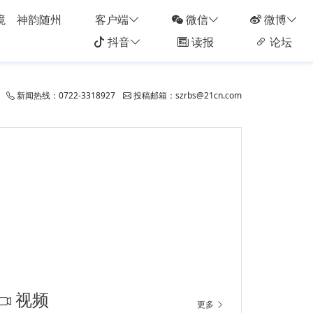
境
神韵随州
客户端
微信
微博
抖音
读报
论坛
新闻热线：0722-3318927
投稿邮箱：szrbs@21cn.com
视频
更多