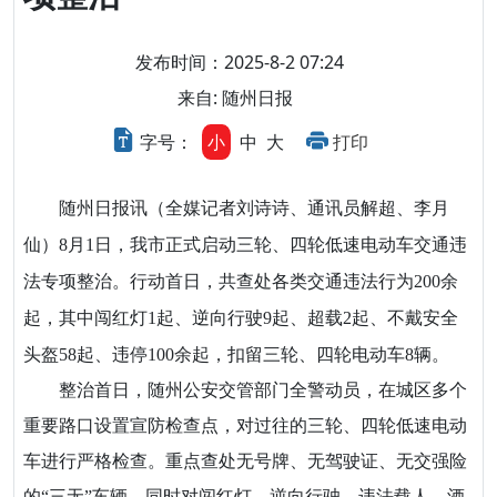
发布时间：2025-8-2 07:24
来自: 随州日报
字号：
小
中
大
打印
随州日报讯（全媒记者刘诗诗、通讯员解超、李月
仙）8月1日，我市正式启动三轮、四轮低速电动车交通违
法专项整治。行动首日，共查处各类交通违法行为200余
起，其中闯红灯1起、逆向行驶9起、超载2起、不戴安全
头盔58起、违停100余起，扣留三轮、四轮电动车8辆。
整治首日，随州公安交管部门全警动员，在城区多个
重要路口设置宣防检查点，对过往的三轮、四轮低速电动
车进行严格检查。重点查处无号牌、无驾驶证、无交强险
的“三无”车辆，同时对闯红灯、逆向行驶、违法载人、酒