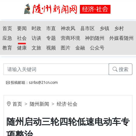
首页
要闻
时政
市直
神农风
县市区
乡镇
乡村
应急
社会
访谈
专题
营商环境
神韵随州
外媒看随州
教育
健康
文旅
视频
图片
金融
公众号
搜索
投稿邮箱：szrbs@21cn.com
首页
随州新闻
经济·社会
随州启动三轮四轮低速电动车专
项整治