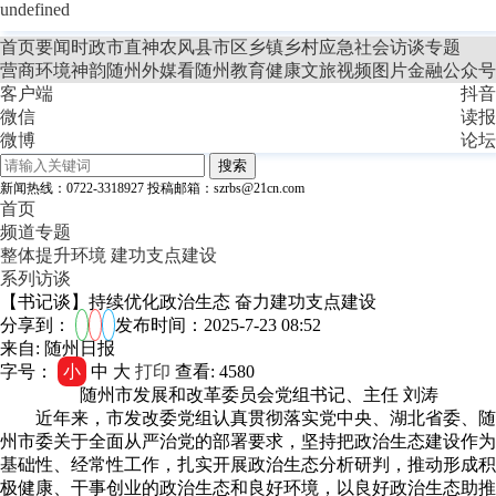
undefined
首页
要闻
时政
市直
神农风
县市区
乡镇
乡村
应急
社会
访谈
专题
营商环境
神韵随州
外媒看随州
教育
健康
文旅
视频
图片
金融
公众号
客户端
抖音
微信
读报
微博
论坛
搜索
新闻热线：0722-3318927
投稿邮箱：szrbs@21cn.com
首页
频道专题
整体提升环境 建功支点建设
系列访谈
【书记谈】持续优化政治生态 奋力建功支点建设
分享到：
发布时间：2025-7-23 08:52
来自: 随州日报
字号：
小
中
大
打印
查看: 4580
随州市发展和改革委员会党组书记、主任 刘涛
近年来，市发改委党组认真贯彻落实党中央、湖北省委、随
州市委关于全面从严治党的部署要求，坚持把政治生态建设作为
基础性、经常性工作，扎实开展政治生态分析研判，推动形成积
极健康、干事创业的政治生态和良好环境，以良好政治生态助推