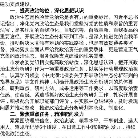
建功支点建设。
一、提高政治站位，深化思想认识
政治生态是检验管党治党是否有力的重要标尺。习近平总书
记指出，净化党内政治生态是我们党坚持党的性质和宗旨的重要
法宝，是实现党的自我净化、自我完善、自我革新、自我提高的
重要途径。开展政治生态分析研判工作，是深入推进党的自我革
命、推动解决大党独有难题的实践路径，也是有效贯通各类监
督、推动落实全面从严治党政治责任的重要载体，更是营造正气
充盈的政治生态、服务保障支点建设的现实需要。
市发改委党组切实提高政治站位，深化思想认识，把开展政
治生态分析研判作为一项重要政治任务，以实际行动展现政治担
当。认真学习领会《中共湖北省委关于开展政治生态分析研判的
指导意见》等文件精神，明确开展政治生态分析研判的总体要
求、研判重点、研判方法、成果运用等工作要求，以高度政治责
任感、使命感、紧迫感抓好政治生态分析研判工作，扎实开展自
评，积极配合开展职能部门评价，在实践中总结经验，及时发现
问题并推动整改，推进政治生态分析研判常态化、制度化。
二、聚焦重点任务，精准靶向发力
紧紧围绕理想信念、政治忠诚、领导水平、干事创业、选人
用人、遵规守纪等6个维度，在日常工作中精准靶向发力，持续
优化政治生态。