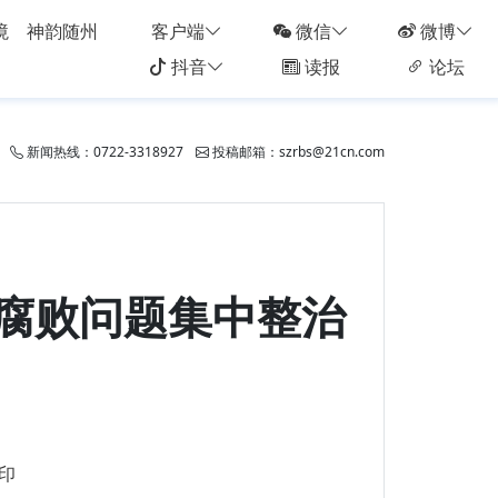
境
神韵随州
客户端
微信
微博
抖音
读报
论坛
新闻热线：0722-3318927
投稿邮箱：szrbs@21cn.com
腐败问题集中整治
印