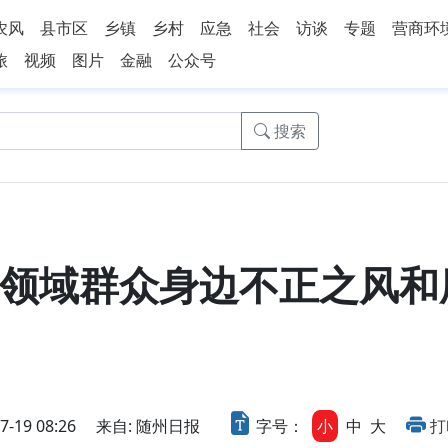
农风
县市区
乡镇
乡村
应急
社会
访谈
专题
营商环
旅
视频
图片
金融
公众号
搜索
领域群众身边不正之风和
19 08:26
来自: 随州日报
字号：
小
中
大
打