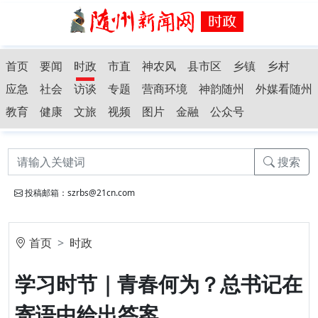
首页
要闻
时政
市直
神农风
县市区
乡镇
乡村
应急
社会
访谈
专题
营商环境
神韵随州
外媒看随州
教育
健康
文旅
视频
图片
金融
公众号
搜索
投稿邮箱：szrbs@21cn.com
首页
时政
学习时节｜青春何为？总书记在
寄语中给出答案