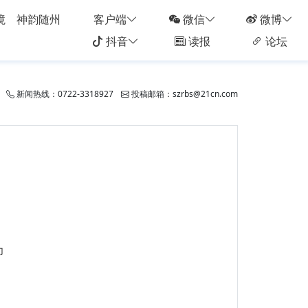
境
神韵随州
客户端
微信
微博
抖音
读报
论坛
新闻热线：0722-3318927
投稿邮箱：szrbs@21cn.com
印