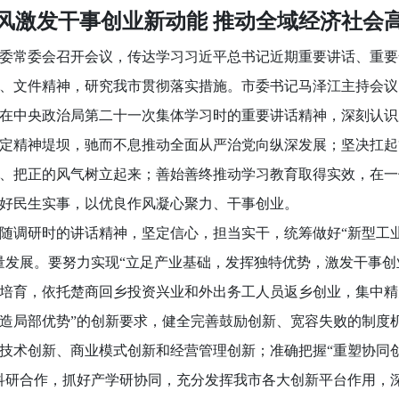
风激发干事创业新动能 推动全域经济社会
委常委会召开会议，传达学习习近平总书记近期重要讲话、重要
、文件精神，研究我市贯彻落实措施。市委书记马泽江主持会议
中央政治局第二十一次集体学习时的重要讲话精神，深刻认识
定精神堤坝，驰而不息推动全面从严治党向纵深发展；坚决扛起
、把正的风气树立起来；善始善终推动学习教育取得实效，在一
好民生实事，以优良作风凝心聚力、干事创业。
调研时的讲话精神，坚定信心，担当实干，统筹做好“新型工业
量发展。要努力实现“立足产业基础，发挥独特优势，激发干事创
培育，依托楚商回乡投资兴业和外出务工人员返乡创业，集中精
造局部优势”的创新要求，健全完善鼓励创新、宽容失败的制度
技术创新、商业模式创新和经营管理创新；准确把握“重塑协同
科研合作，抓好产学研协同，充分发挥我市各大创新平台作用，