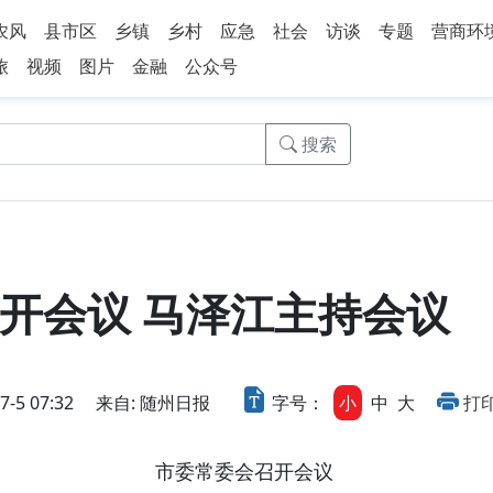
农风
县市区
乡镇
乡村
应急
社会
访谈
专题
营商环
旅
视频
图片
金融
公众号
搜索
开会议 马泽江主持会议
5 07:32
来自: 随州日报
字号：
小
中
大
打
市委常委会召开会议