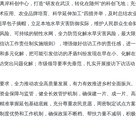
离岸科创中心，打造“研发在武汉，转化在随州”的科创飞地；充
技术应用、农业品牌培育、科学延伸加工”四措并举，及时总结农
现旱包子摘帽，立足本地水旱灾害防御实际，维护人民群众生命
风险、可持续的韧性水网，全力防范化解水旱灾害风险，最大限
访工作责任制实施细则》，增强做好信访工作的责任感，进一
和多元化解，把可能引发信访的矛盾纠纷发现在早在小、化解在
信访突出问题化解；市级领导要率先垂范，扎实开展接访下访活
求，全力推动农业高质量发展，有力有效推进乡村全面振兴。
资金保障与监管，健全长效管护机制，确保建一片、成一片、高
精准掌握延包基础底账，充分尊重农民意愿，周密制定试点方案
制度优势和工作机制，确保政策不断档、帮扶力量不减弱，积极