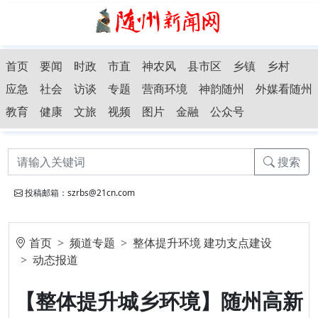
首页
要闻
时政
市直
神农风
县市区
乡镇
乡村
应急
社会
访谈
专题
营商环境
神韵随州
外媒看随州
教育
健康
文旅
视频
图片
金融
公众号
搜索
投稿邮箱：szrbs@21cn.com
首页
频道专题
整体提升环境 建功支点建设
动态报道
【整体提升城乡环境】随州高新