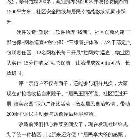
2处，修葺危墙200米，疏通排水沟500米并硬化破损路面
1500平方米，社区安全防线与居民幸福指数实现同步跃
升。
硬件改造“塑形”，软件治理“铸魂”。社区创新构建“干
部包保+网格巡查+物业保洁”三维管护体系，7名干部定点
包联责任区，12名网格长每日开展“拉网式”巡查，物业团
队实行“15分钟响应”动态保洁，让治理成效可触可感、长
效稳固。
“评上示范户不仅有面子，还能参与积分兑换，大家
现在都抢着收拾自家院子。”居民王丽萍说。社区通过开
展“洁美家园”示范户评比活动，激发居民自治热情，带动
200余户居民主动参与房前屋后环境整治。
“改造前我们担心种菜空间没了，现在发现社区给规
划了统一种植区，比原来还方便！”居民李大爷的感慨，