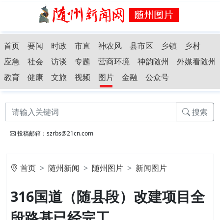
首页
要闻
时政
市直
神农风
县市区
乡镇
乡村
应急
社会
访谈
专题
营商环境
神韵随州
外媒看随州
教育
健康
文旅
视频
图片
金融
公众号
搜索
投稿邮箱：szrbs@21cn.com
首页
随州新闻
随州图片
新闻图片
316国道（随县段）改建项目全
段路基已经完工