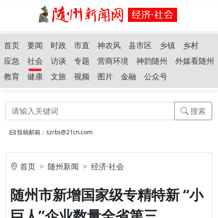
首页
要闻
时政
市直
神农风
县市区
乡镇
乡村
应急
社会
访谈
专题
营商环境
神韵随州
外媒看随州
教育
健康
文旅
视频
图片
金融
公众号
搜索
投稿邮箱：szrbs@21cn.com
首页
随州新闻
经济·社会
随州市新增国家级专精特新 “小
巨人”企业数量全省第三