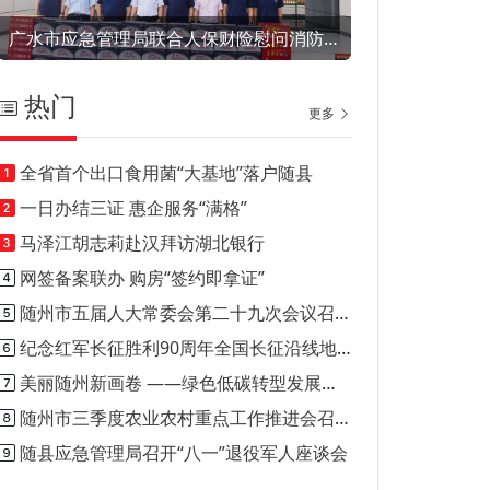
广水市应急管理局联合人保财险慰问消防救援指战员
热门
更多
全省首个出口食用菌“大基地”落户随县
一日办结三证 惠企服务“满格”
马泽江胡志莉赴汉拜访湖北银行
网签备案联办 购房“签约即拿证”
随州市五届人大常委会第二十九次会议召开
纪念红军长征胜利90周年全国长征沿线地市媒体新闻行动正式启动
美丽随州新画卷 ——绿色低碳转型发展的随州实践
随州市三季度农业农村重点工作推进会召开
随县应急管理局召开“八一”退役军人座谈会