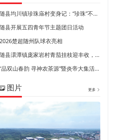
随县均川镇珍珠庙村变身记：“珍珠”不藏尘“甜园”甜到心
随县开展五四青年节主题团日活动
2026楚超随州队球衣亮相
随县澴潭镇庞家岩村青茄挂枝迎丰收，特色产业兴乡村！
“品双山春韵 寻神农茶源”暨炎帝大集活动在草甸子街历史文化街区启幕
图片
更多