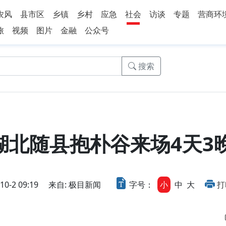
农风
县市区
乡镇
乡村
应急
社会
访谈
专题
营商环
旅
视频
图片
金融
公众号
搜索
到湖北随县抱朴谷来场4天3
-2 09:19
来自: 极目新闻
字号：
小
中
大
打