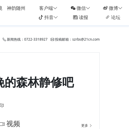
境
神韵随州
客户端
微信
微博
抖音
读报
论坛
新闻热线：0722-3318927
投稿邮箱：szrbs@21cn.com
晚的森林静修吧
印
视频
更多