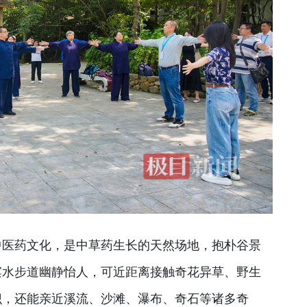
中医药文化，是中草药生长的天然场地，抱朴谷景
滨水步道幽静怡人，可近距离接触奇花异草、野生
识，还能亲近溪流、沙滩、瀑布、奇石等诸多奇