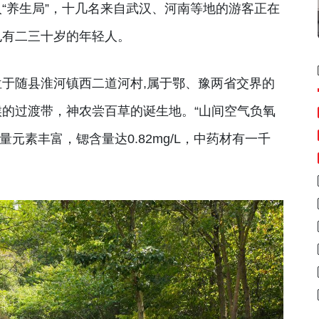
“养生局”，十几名来自武汉、河南等地的游客正在
也有二三十岁的年轻人。
于随县淮河镇西二道河村,属于鄂、豫两省交界的
的过渡带，神农尝百草的诞生地。“山间空气负氧
量元素丰富，锶含量达0.82mg/L，中药材有一千