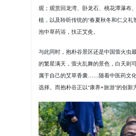
观；观赏回龙湾、卧龙石、桃花潭瀑布
植，以及聆听传统的“春夏秋冬和仁义礼智
泡中草药浴，扶正艾灸。
与此同时，抱朴谷景区还是中国萤火虫
的繁星满天，萤火乱舞的景色，白天则
属于自己的艾草香囊……随着中医药文化
选择。而抱朴谷正以“康养+旅游”的创