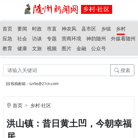
首页
要闻
时政
市直
神农风
县市区
乡镇
乡村
应急
社会
访谈
专题
营商环境
神韵随州
外媒看随州
教育
健康
文旅
视频
图片
金融
公众号
搜索
投稿邮箱：szrbs@21cn.com
首页
乡村·社区
洪山镇：昔日黄土凹，今朝幸福
居