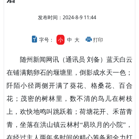
发布时间：2024-8-9 11:44
字号：
小
中
大
打印
随州新闻网讯（通讯员 刘备）蓝天白云
在铺满鹅卵石的堰塘里，倒影成水天一色；
阡陌小径两侧开满了葵花、格桑花、百合
花；茂密的树林里，数不清的鸟儿在树枝
上，欢快地鸣叫跳跃着；荷塘花开、禾苗青
青，坐落在洪山镇云林村“易玖月的小院”，
在经过主人两年多时间的精心筹备和全力打