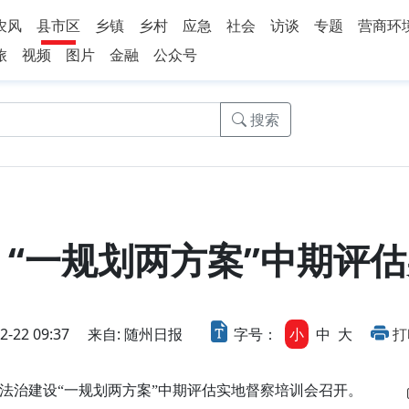
农风
县市区
乡镇
乡村
应急
社会
访谈
专题
营商环
旅
视频
图片
金融
公众号
搜索
 “一规划两方案”中期评
22 09:37
来自: 随州日报
字号：
小
中
大
打
治建设“一规划两方案”中期评估实地督察培训会召开。