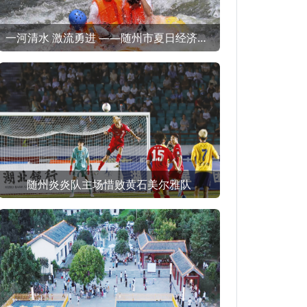
一河清水 激流勇进 ——随州市夏日经济（消费）观察之一
随州炎炎队主场惜败黄石美尔雅队