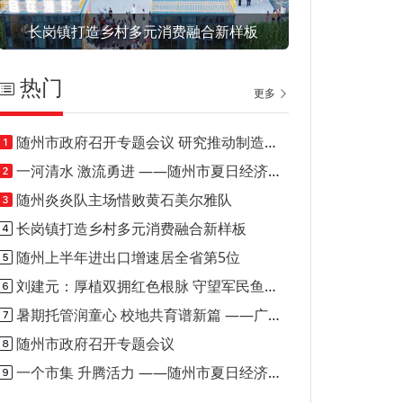
长岗镇打造乡村多元消费融合新样板
热门
更多
随州市政府召开专题会议 研究推动制造业投资和技改投资项目建设
一河清水 激流勇进 ——随州市夏日经济（消费）观察之一
随州炎炎队主场惜败黄石美尔雅队
长岗镇打造乡村多元消费融合新样板
随州上半年进出口增速居全省第5位
刘建元：厚植双拥红色根脉 守望军民鱼水深情
暑期托管润童心 校地共育谱新篇 ——广水市骆店镇打造乡村暑期托管优质样板模式
随州市政府召开专题会议
一个市集 升腾活力 ——随州市夏日经济（消费）观察之二