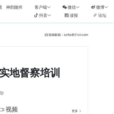
境
神韵随州
客户端
微信
微博
抖音
读报
论坛
投稿邮箱：szrbs@21cn.com
估实地督察培训
印
视频
更多