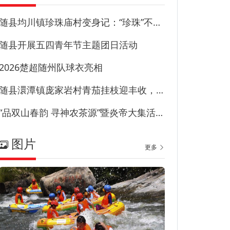
随县均川镇珍珠庙村变身记：“珍珠”不藏尘“甜园”甜到心
随县开展五四青年节主题团日活动
2026楚超随州队球衣亮相
随县澴潭镇庞家岩村青茄挂枝迎丰收，特色产业兴乡村！
“品双山春韵 寻神农茶源”暨炎帝大集活动在草甸子街历史文化街区启幕
图片
更多