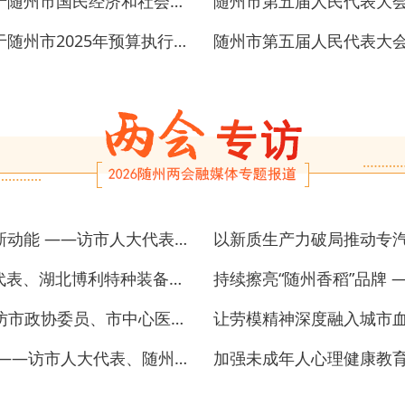
随州市第五届人民代表大会第六次会议关于随州市国民经济和社会发展第十五个五年规划纲要的决议
随州市第五届人民代表大会第六次会议关于随州市2025年预算执行情况和2026年预算的决议
以产业集群升级激活随州经济高质量发展新动能 ——访市人大代表、湖北金龙新材料股份有限公司董事长饶金才
以科技创新铸就“应急先锋” ——访市人大代表、湖北博利特种装备股份有限公司董事长程钰涵
建设“机构+社区+居家”养老服务体系 ——访市政协委员、市中心医院静配中心负责人胡珊
创意开掘，打造全国知名文化旅游目的地 ——访市人大代表、随州市神农部落旅游开发股份有限公司董事长赵伟