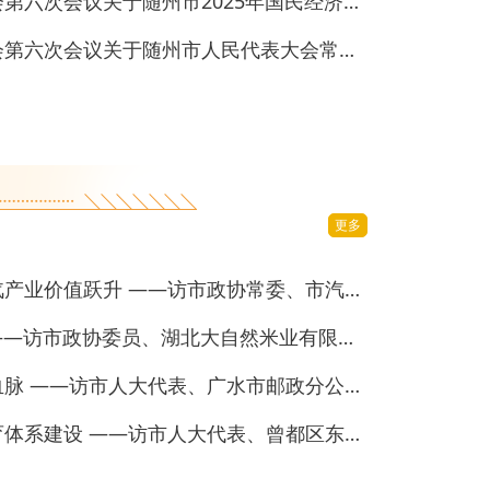
随州市第五届人民代表大会第六次会议关于随州市2025年国民经济和社会发展计划执行情况与2026年计划的决议
随州市第五届人民代表大会第六次会议关于随州市人民代表大会常务委员会工作报告的决议
更多
以新质生产力破局推动专汽产业价值跃升 ——访市政协常委、市汽车协会会长陈勇
持续擦亮“随州香稻”品牌 ——访市政协委员、湖北大自然米业有限公司总经理陈实
让劳模精神深度融入城市血脉 ——访市人大代表、广水市邮政分公司投递员沈宝栋
加强未成年人心理健康教育体系建设 ——访市人大代表、曾都区东关小学党支部书记、校长平静