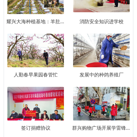
耀兴大海种植基地：羊肚菌喜获丰收
消防安全知识进学校
人勤春早果园春管忙
发展中的种鸽养殖厂
签订捐赠协议
群兴购物广场开展学雷锋志愿服务活动