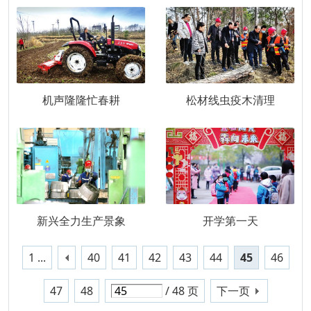
机声隆隆忙春耕
松材线虫疫木清理
新兴全力生产景象
开学第一天
1 ...
40
41
42
43
44
45
46
47
48
/ 48 页
下一页