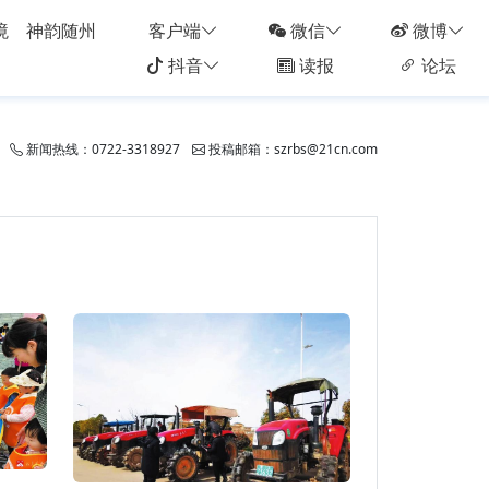
境
神韵随州
客户端
微信
微博
抖音
读报
论坛
新闻热线：0722-3318927
投稿邮箱：szrbs@21cn.com