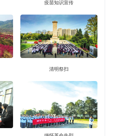
疫苗知识宣传
清明祭扫
缅怀革命先烈