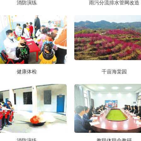
消防演练
雨污分流排水管网改造
健康体检
千亩海棠园
消防演练
教联体联合教研