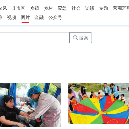
农风
县市区
乡镇
乡村
应急
社会
访谈
专题
营商环
旅
视频
图片
金融
公众号
搜索