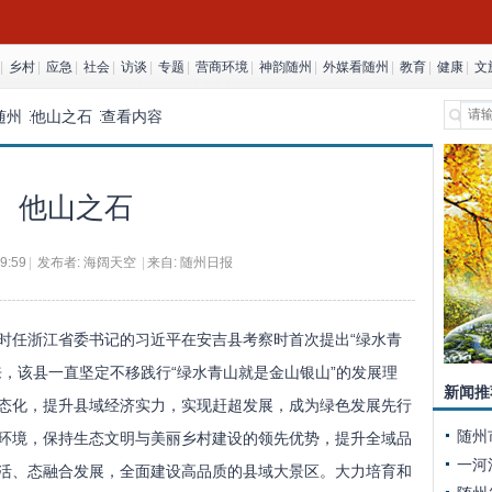
|
乡村
|
应急
|
社会
|
访谈
|
专题
|
营商环境
|
神韵随州
|
外媒看随州
|
教育
|
健康
|
文
随州
他山之石
查看内容
他山之石
9:59
|
发布者:
海阔天空
|
来自: 随州日报
，时任浙江省委书记的习近平在安吉县考察时首次提出“绿水青
来，该县一直坚定不移践行“绿水青山就是金山银山”的发展理
新闻推
态化，提升县域经济实力，实现赶超发展，成为绿色发展先行
环境，保持生态文明与美丽乡村建设的领先优势，提升全域品
活、态融合发展，全面建设高品质的县域大景区。大力培育和