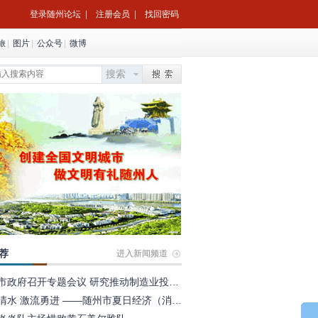
登录随州论坛
|
注册会员
|
找回密码
旅
|
图片
|
公众号
|
微博
搜索
荐
进入新闻频道
随州市政府召开专题会议 研究推动制造业投资和技改投资项目建设
一河清水 激流勇进 ——随州市夏日经济（消费）观察之一