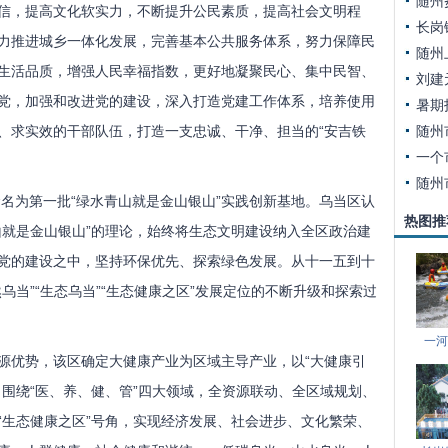
随州
信，提高文化软实力，不断提升公民素质，提高社会文明程
长岗
力推进城乡一体化发展，完善基本公共服务体系，努力保障民
随州
生活品质，增强人民幸福指数，更好地凝聚民心、集中民智、
刘建
党，加强和改进党的建设，深入打造党建工作体系，培养使用
、求实效的干部队伍，打造一支忠诚、干净、担当的“安吉铁
随州
随州
名为第一批“绿水青山就是金山银山”实践创新基地。乌当区认
热图推
山就是金山银山”的理论，始终将生态文明建设纳入全区政治建
党的建设之中，坚持环保优先、探索绿色发展。从十一五到十
乌当”“生态乌当”“生态健康之区”发展定位的不断升级和探索过
一河
优势，该区确定大健康产业为区域主导产业，以“大健康引
，围绕“医、养、健、管”四大领域，全资源联动、全区域规划、
“生态健康之区”号角，实现经济发展、社会进步、文化繁荣、