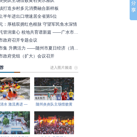
炎炎队主场惜败黄石美尔雅队
镇打造乡村多元消费融合新样板
上半年进出口增速居全省第5位
元：厚植双拥红色根脉 守望军民鱼水深情
暑期托管润童心 校地共育谱新篇 ——广水市骆店镇打造乡村暑期托
市政府召开专题会议
一个市集 升腾活力 ——随州市夏日经济（消费）观察之二
市政府党组（扩大）会议召开
荐
进入图片频道
清水 激流勇进 —
随州炎炎队主场惜败黄